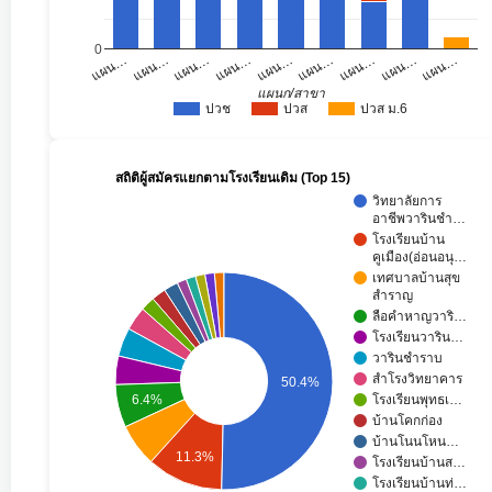
0
แผน…
แผน…
แผน…
แผน…
แผน…
แผน…
แผน…
แผน…
แผน…
แผนก/สาขา
ปวช
ปวส
ปวส ม.6
สถิติผู้สมัครแยกตามโรงเรียนเดิม (Top 15)
วิทยาลัยการ
อาชีพวารินชำ…
โรงเรียนบ้าน
คูเมือง(อ่อนอนุ…
เทศบาลบ้านสุข
สำราญ
ลือคำหาญวาริ…
โรงเรียนวาริน…
วารินชำราบ
สำโรงวิทยาคาร
50.4%
6.4%
โรงเรียนพุทธเ…
บ้านโคกก่อง
บ้านโนนโหน…
11.3%
โรงเรียนบ้านส…
โรงเรียนบ้านท่…