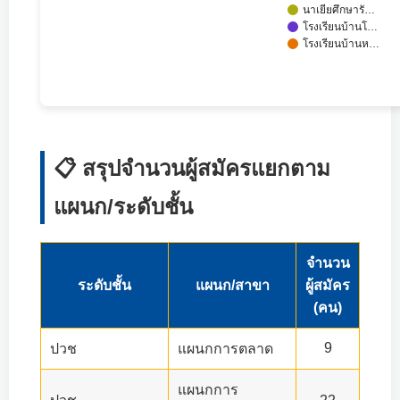
นาเยียศึกษารั…
โรงเรียนบ้านโ…
โรงเรียนบ้านห…
📋 สรุปจำนวนผู้สมัครแยกตาม
แผนก/ระดับชั้น
จำนวน
ระดับชั้น
แผนก/สาขา
ผู้สมัคร
(คน)
9
ปวช
แผนกการตลาด
แผนกการ